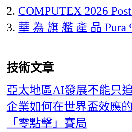
COMPUTEX 2026 P
華 為 旗 艦 產 品 Pura
技術文章
亞太地區AI發展不能只
企業如何在世界盃效應的
「零點擊」賽局