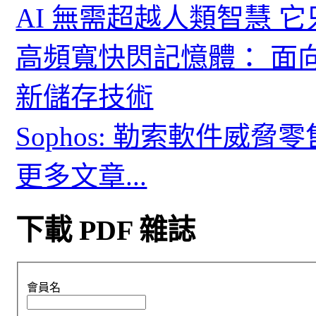
AI 無需超越人類智慧 
高頻寬快閃記憶體： 面
新儲存技術
Sophos: 勒索軟件威
更多文章...
下載 PDF 雜誌
會員名