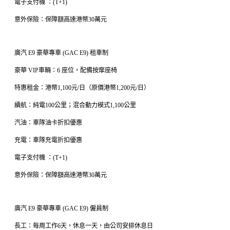
電子支付機 ：(T+1)
意外保險：保障額高達港幣30萬元
廣汽 E9 豪華專車 (GAC E9) 租車制
豪華 VIP車輛：6 座位，配備按摩座椅
特惠租金：港幣1,100元/日（原價港幣1,200元/日）
續航：純電100公里；混合動力模式1,100公里
汽油：車隊油卡折扣優惠
充電：車隊充電折扣優惠
電子支付機 ：(T+1)
意外保險：保障額高達港幣30萬元
廣汽 E9 豪華專車 (GAC E9) 僱員制
長工：每周工作6天，休息一天，由公司安排休息日