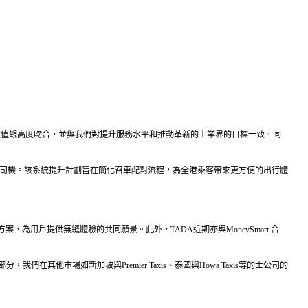
axi的價值觀高度吻合，並與我們對提升服務水平和推動革新的士業界的目標一致，同
oss Taxi司機。該系統提升計劃旨在簡化召車配對流程，為全港乘客帶來更方便的出行體
案，為用戶提供無縫體驗的共同願景。此外，TADA近期亦與MoneySmart 合
其他市場如新加坡與Premier Taxis、泰國與Howa Taxis等的士公司的