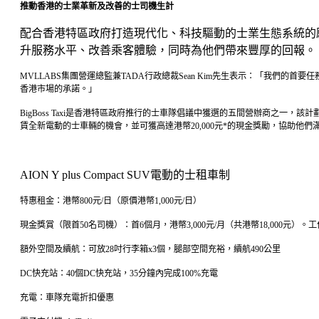
推動香港的士業革新及改善的士司機生計
配合香港特區政府打造現代化、科技驅動的士業生態系統的
升服務水平、改善乘客體驗，同時為他們帶來豐厚的回報。
MVLLABS集團營運總監兼TADA行政總裁Sean Kim先生表示：「我們的
香港市場的承諾。」
BigBoss Taxi是香港特區政府推行的士車隊倡議中獲選的五間營辦商之一，
賃全新電動的士車輛的機會，並可獲高達港幣20,000元*的現金獎勵，協助
AION Y plus Compact SUV電動的士租車制
特惠租金：港幣800元/日（原價港幣1,000元/日）
現金獎賞（限首50名司機）：首6個月，港幣3,000元/月（共港幣18,000元）。工作
額外空間及續航：可放28吋行李箱x3個，腿部空間充裕，續航490公里
DC快充站：40個DC快充站，35分鐘內完成100%充電
充電：車隊充電折扣優惠