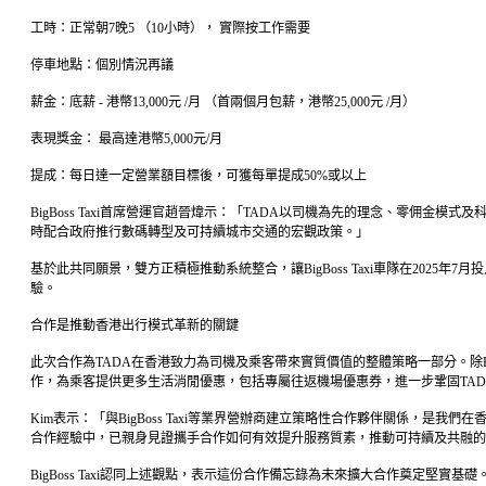
工時：正常朝7晚5 （10小時）， 實際按工作需要
停車地點：個別情況再議
薪金：底薪 - 港幣13,000元 /月 （首兩個月包薪，港幣25,000元 /月）
表現獎金： 最高達港幣5,000元/月
提成：每日達一定營業額目標後，可獲每單提成50%或以上
BigBoss Taxi首席營運官趙晉煒示：「TADA以司機為先的理念、零佣金
時配合政府推行數碼轉型及可持續城市交通的宏觀政策。」
基於此共同願景，雙方正積極推動系統整合，讓BigBoss Taxi車隊在2025年7
驗。
合作是推動香港出行模式革新的關鍵
此次合作為TADA在香港致力為司機及乘客帶來實質價值的整體策略一部分。除BigB
作，為乘客提供更多生活消閒優惠，包括專屬往返機場優惠券，進一步鞏固TA
Kim表示：「與BigBoss Taxi等業界營辦商建立策略性合作夥伴關係，是我們
合作經驗中，已親身見證攜手合作如何有效提升服務質素，推動可持續及共融的
BigBoss Taxi認同上述觀點，表示這份合作備忘錄為未來擴大合作奠定堅