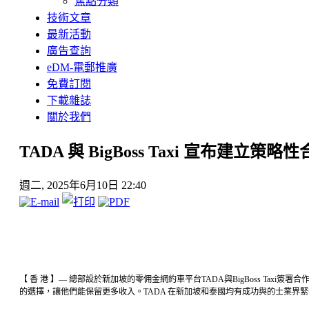
焦點分類
技術文章
最新活動
廣告查詢
eDM-電郵推廣
免費訂閱
下載雜誌
關於我們
TADA 與 BigBoss Taxi 宣布建立策
週二, 2025年6月10日 22:40
【 香 港 】— 總部設於新加坡的零佣金網約車平台TADA與BigBoss Ta
的選擇，讓他們能保留更多收入。TADA 在新加坡和泰國均有成功與的士業界