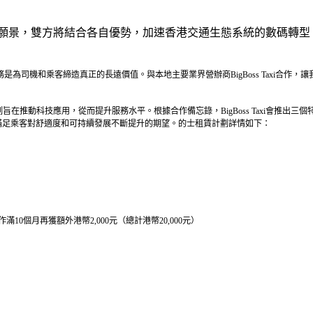
願景，雙方將結合各自優勢，加速香港交通生態系統的數碼轉型。
首要任務是為司機和乘客締造真正的長遠價值。與本地主要業界營辦商BigBoss Tax
該計劃旨在推動科技應用，從而提升服務水平。根據合作備忘錄，BigBoss Taxi會推
他們滿足乘客對舒適度和可持續發展不斷提升的期望。的士租賃計劃詳情如下：
滿10個月再獲額外港幣2,000元（總計港幣20,000元）