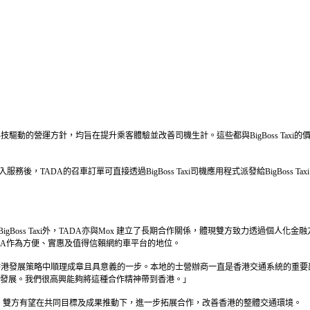
模式及科技驅動的營運方針，均旨在提升乘客體驗並改善司機生計。這些都與BigBoss T
月投入服務後，TADA的召車訂單可直接透過BigBoss Taxi司機應用程式派發給BigB
oss Taxi外，TADA亦與Mox 建立了長期合作關係，體現雙方致力透過個人化金融方
DA作為方便、實惠及值得信賴網約車平台的地位。
在香港發展策略中順理成章且具意義的一步。本地的士營辦商一直是香港交通系統的重要部分，我們在
發展。我們很高興能夠將這種合作精神帶到香港。」
實基礎。雙方有望在共同目標及成果推動下，進一步拓展合作，改善香港的整體交通環境。