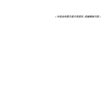
( 內容由有關方面代表提供, 經編輯後刊登 )