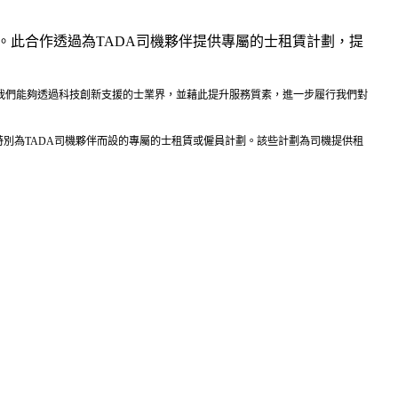
此合作透過為TADA司機夥伴提供專屬的士租賃計劃，提
i合作，讓我們能夠透過科技創新支援的士業界，並藉此提升服務質素，進一步履行我們對
出三個特別為TADA司機夥伴而設的專屬的士租賃或僱員計劃。該些計劃為司機提供租