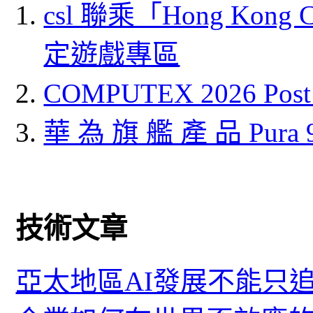
csl 聯乘「Hong Kong
定遊戲專區
COMPUTEX 2026 P
華 為 旗 艦 產 品 Pura
技術文章
亞太地區AI發展不能只