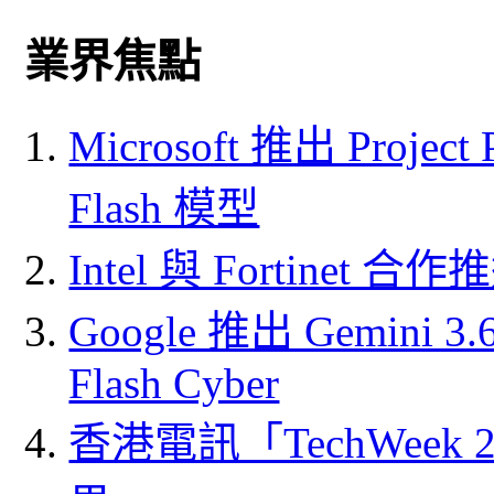
業界焦點
Microsoft 推出 Project
Flash 模型
Intel 與 Fortine
Google 推出 Gemini 3.6 
Flash Cyber
香港電訊「TechWeek