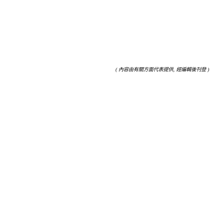
( 內容由有關方面代表提供, 經編輯後刊登 )