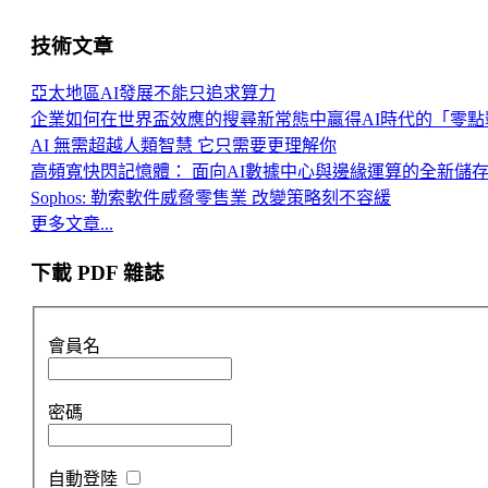
技術文章
亞太地區AI發展不能只追求算力
企業如何在世界盃效應的搜尋新常態中贏得AI時代的「零點
AI 無需超越人類智慧 它只需要更理解你
高頻寬快閃記憶體： 面向AI數據中心與邊緣運算的全新儲
Sophos: 勒索軟件威脅零售業 改變策略刻不容緩
更多文章...
下載 PDF 雜誌
會員名
密碼
自動登陸