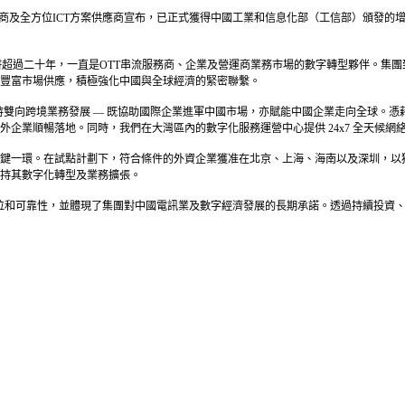
訊營辦商及全方位ICT方案供應商宣布，已正式獲得中國工業和信息化部（工信部）頒發
深耕超過二十年，一直是OTT串流服務商、企業及營運商業務市場的數字轉型夥伴。
豐富市場供應，積極強化中國與全球經濟的緊密聯繫。
持雙向跨境業務發展 — 既協助國際企業進軍中國市場，亦賦能中國企業走向全球。
企業順暢落地。同時，我們在大灣區內的數字化服務運營中心提供 24x7 全天候
鍵一環。在試點計劃下，符合條件的外資企業獲准在北京、上海、海南以及深圳，以獨
持其數字化轉型及業務擴張。
地位和可靠性，並體現了集團對中國電訊業及數字經濟發展的長期承諾。透過持續投資