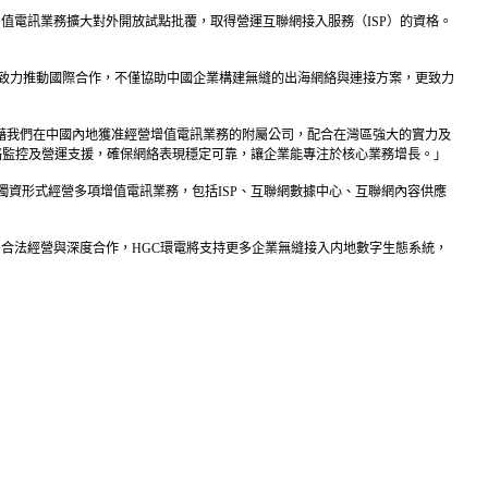
的增值電訊業務擴大對外開放試點批覆，取得營運互聯網接入服務（ISP）的資格。
集團致力推動國際合作，不僅協助中國企業構建無縫的出海網絡與連接方案，更致力
憑藉我們在中國內地獲准經營增值電訊業務的附屬公司，配合在灣區強大的實力及
網絡監控及營運支援，確保網絡表現穩定可靠，讓企業能專注於核心業務增長。」
資形式經營多項增值電訊業務，包括ISP、互聯網數據中心、互聯網內容供應
、合法經營與深度合作，HGC環電將支持更多企業無縫接入内地數字生態系統，