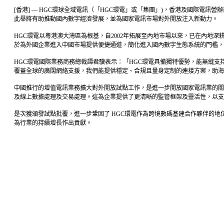
[香港] — HGC環球全域電訊（「HGC環電」或「集團」)，香港及國際電
此舉將有助推動國內數字經濟發展，並為國家電訊市場對外開放注入新動力。
HGC環電以粵港澳大灣區為根基，自2002年拓展至內地市場以來，已在內地
於為外國企業進入中國市場提供便捷通道，簡化進入國內數字生態系統的門檻，
HGC環電國際業務商務總裁譚君驥表示：「HGC環電具備獨特優勢，能無縫支
覆蓋全球的廣闊網絡支援，我們能提供穩定、合規且量身定制的連接方案，助海外
中國推行的增值電訊業務擴大對外開放試點工作，是進一步開放國家電訊業的關
及線上數據處理及交易處理。這為企業提供了更清晰的監管框架及靈活性，以支
是次獲頒發試點批覆，進一步鞏固了 HGC環電作為跨境數碼基建合作夥伴的
為行業的持續增長作出貢獻。