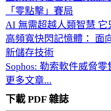
「零點擊」賽局
AI 無需超越人類智慧 
高頻寬快閃記憶體： 面
新儲存技術
Sophos: 勒索軟件威
更多文章...
下載 PDF 雜誌