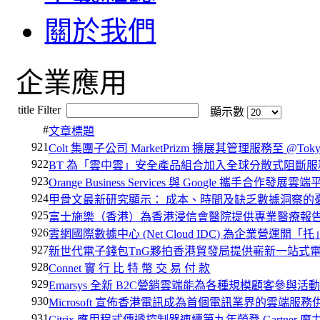
關於我們
企業應用
title Filter
顯示數
#
文章標題
921
Colt 集團子公司 MarketPrizm 擴展其管理服務至 @T
922
BT 為「雲中雲」安全產品組合加入全球分散式阻斷
923
Orange Business Services 與 Google 攜手合作發展雲
924
甲骨文最新研究顯示： 成本、時間及缺乏數據洞察的
925
富士施樂（香港）為香港浸信會醫院提供專業醫療報告輸
926
雲網國際數據中心 (Net Cloud IDC) 為企業營運開「
927
新世代電子錢包TnG夥拍香港貿發局提供嶄新一站式
928
Connet 實 行 比 特 幣 交 易 付 款
929
Emarsys 全新 B2C營銷雲端能為各種規模顧客參與活
930
Microsoft 宣佈香港電訊成為首個電訊業界的雲端服
931
Citrix 應用程式傳遞控制器連續第九年榮登 Gartner