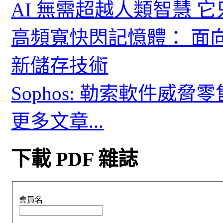
AI 無需超越人類智慧 
高頻寬快閃記憶體： 面
新儲存技術
Sophos: 勒索軟件威
更多文章...
下載 PDF 雜誌
會員名