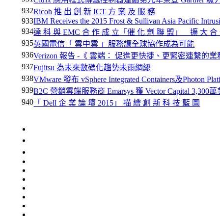
932
Ricoh 推 出 創 新 ICT 方 案 及 服 務
933
IBM Receives the 2015 Frost & Sullivan Asia Pacific Intru
934
達 科 與 EMC 合 作 成 立「催 化 劑 聯 盟」 擴 大 合 
935
英國電信「 雲中雲 」服務讓全球協作成為可能
936
Verizon 報告 -《 雲端： 促進更快捷、更緊密連繫的業
937
Fujitsu 為未來數碼化趨勢未雨綢繆
938
VMware 發布 vSphere Integrated Containers及Photon P
939
B2C 營銷雲端服務商 Emarsys 獲 Vector Capital 3,
940
「 Dell 企 業 論 壇 2015」 描 繪 創 新 科 技 藍 圖