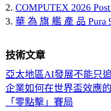
COMPUTEX 2026 P
華 為 旗 艦 產 品 Pura
技術文章
亞太地區AI發展不能只
企業如何在世界盃效應的
「零點擊」賽局