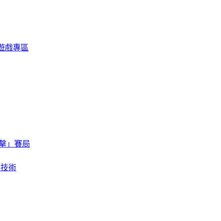
限定遊戲專區
擊」賽局
存技術