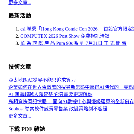
更多文章...
最新活動
csl 聯乘「Hong Kong Comic Con 2026」 首設官方
COMPUTEX 2026 Post Show 免費視訊洽談
華 為 旗 艦 產 品 Pura 90s 系 列 7月31日 正 式 開 賣
技術文章
亞太地區AI發展不能只追求算力
企業如何在世界盃效應的搜尋新常態中贏得AI時代的「零點
AI 無需超越人類智慧 它只需要更理解你
高頻寬快閃記憶體： 面向AI數據中心與邊緣運算的全新儲
Sophos: 勒索軟件威脅零售業 改變策略刻不容緩
更多文章...
下載 PDF 雜誌