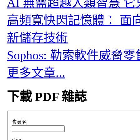
AI 無需超越人類智慧 
高頻寬快閃記憶體： 面
新儲存技術
Sophos: 勒索軟件威
更多文章...
下載 PDF 雜誌
會員名