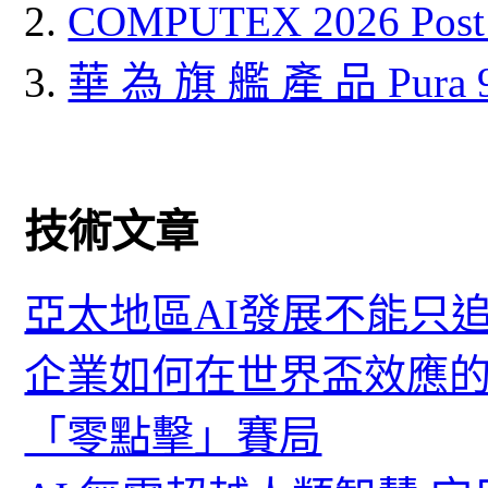
COMPUTEX 2026 P
華 為 旗 艦 產 品 Pura
技術文章
亞太地區AI發展不能只
企業如何在世界盃效應的
「零點擊」賽局