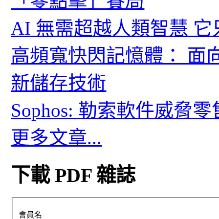
「零點擊」賽局
AI 無需超越人類智慧 
高頻寬快閃記憶體： 面
新儲存技術
Sophos: 勒索軟件威
更多文章...
下載 PDF 雜誌
會員名