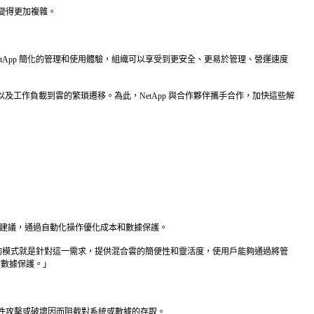
變得更加複雜。
戰。藉助 NetApp 簡化的管理和使用體驗，組織可以享受到更安全、更易於管理、營運速度
風險以及工作負載到雲的繁瑣遷移。為此，NetApp 與合作夥伴攜手合作，加快這些解
提供主動建議，通過自動化操作優化成本和數據保護。
ystone 的模式就是針對這一需求，提供混合雲的簡便性和靈活度，使用戶能夠通過將管
的數據保護。」
索軟件攻擊或破壞因而阻截對系統或數據的存取。