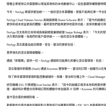
隨著企業使用公共雲服務以增強其現有的本地數據中心，這些基礎架構隨著時間
今天，NetApp 將提供更加統一、一致的混合多雲體驗，使客戶能夠在單一平
NetApp Cloud Volumes Service 高級副總裁 Ronen Sch
更快和成本效益更高的體驗，最終使他們能夠更快地提供功能，並保持數據可用
NetApp 亞太區和日本區域高級副總裁兼總經理 Sanjay Rohatgi 
決方案的部署，為我們的客戶提供統一、一致的混合多雲體驗。」
NetApp 混合雲產品組合簡便、安全、靈活的更新包括：
業界領先的混合雲簡便體驗 ─
通過「即服務」提供一切，NetApp 通過新功能簡化和優化混合雲環境，包括：
· 混合雲儲存即服務 (StaaS) 通過 Keystone 實現單一、靈活的訂閱。組
· 除了跨多雲環境管理和監控數據儲存、保護、管治和分層之外，Cloud Mana
研究機構 ESG 行業總監Scott Sinclair 表示：「如今的組織正尋求本地
理、編排和計費整合到單個訂閱和體驗中來加速其 IT 目標。Keystone 
當今混合雲的網络防衛 ─
勒索軟件在過去幾年的興起對企業造成日益嚴重的問題。IDC 2021 年勒索軟