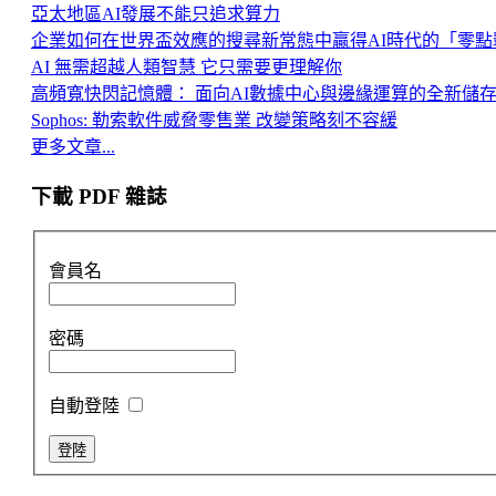
亞太地區AI發展不能只追求算力
企業如何在世界盃效應的搜尋新常態中贏得AI時代的「零點
AI 無需超越人類智慧 它只需要更理解你
高頻寬快閃記憶體： 面向AI數據中心與邊緣運算的全新儲
Sophos: 勒索軟件威脅零售業 改變策略刻不容緩
更多文章...
下載 PDF 雜誌
會員名
密碼
自動登陸