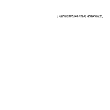
( 內容由有關方面代表提供, 經編輯後刊登 )