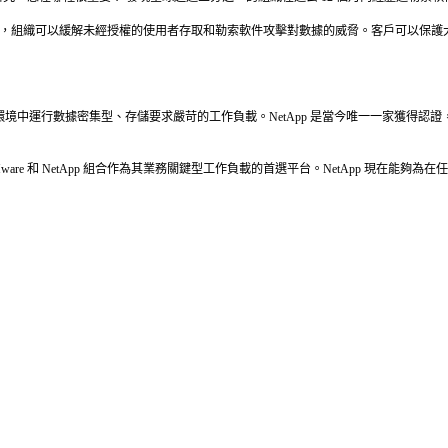
護和安全，組織可以緩解未經授權的使用者存取和勒索軟件攻擊對數據的威脅。客戶可以
境中運行數據密集型、存儲要求嚴苛的工作負載。NetApp 是當今唯一一家獲得認證，並支
織均依賴 VMware 和 NetApp 組合作為其業務關鍵型工作負載的首選平台。NetAp