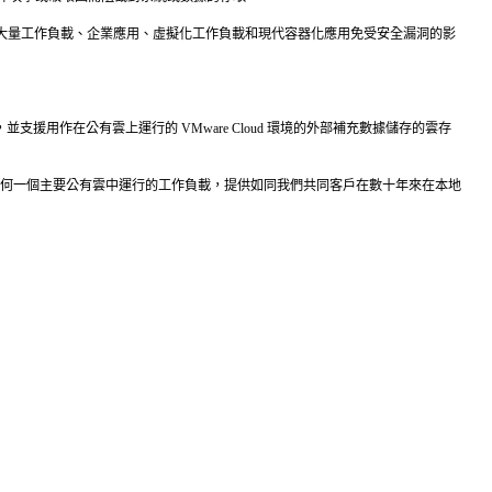
保護大量工作負載、企業應用、虛擬化工作負載和現代容器化應用免受安全漏洞的影
援用作在公有雲上運行的 VMware Cloud 環境的外部補充數據儲存的雲存
p 現在能夠為在任何一個主要公有雲中運行的工作負載，提供如同我們共同客戶在數十年來在本地