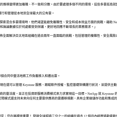
的推移變得更加複雜、不一致和分散。由於要處理多個不同的環境，這些多雲孤島就
台運行和管理從本地到全球最大的公有雲。
wartz 表示：「當今的組織在探索混合多雲環境時，他們渴望能避免複雜性、安全和成本效益方面的挑
和無論數據位於何處都受到保護，更好地回應不斷增長的業務需求。」
表示：「今天的發佈全面解決亞太地區組織在過去兩年一直面臨的挑戰，包括管理的複雜性、安全
織可以在單個合同中靈活地將工作負載移入和遷出雲。
ger 現在還可以管理 Keystone 服務、跟蹤軟件授權、監控基礎架構運行狀況，並
和跨雲供應商的靈活度，並正在投資即服務消費模式來力求實現這一目標。NetApp 就 Ke
的可轉移訂閱模式還支持未來向任何主要雲供應商的雲遷移規劃，具有企業級儲存功能和集成
件研究：您在哪裡很重要！ 發現全球超過三分之一的組織在過去 12 個月內經歷過勒