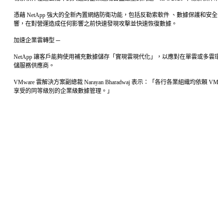
憑藉 NetApp 強大的全新內置網絡防衛功能，包括反勒索軟件 、數據保
響，在對營運造成任何影響之前快速發現攻擊並快速恢復數據。
加速企業雲轉型 ─
NetApp 讓客戶能夠使用補充數據儲存「實現雲現代化」，以應對在單雲或多雲環
儲服務供應商。
VMware 雲解決方案副總裁 Narayan Bharadwaj 表示：「各行各業組
享受的同等級別的企業級數據管理。」