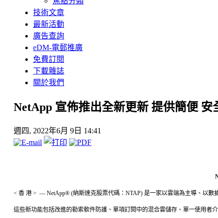
焦點分類
技術文章
最新活動
廣告查詢
eDM-電郵推廣
免費訂閱
下載雜誌
關於我們
NetApp 宣佈推出全新更新 提供簡便 
週四, 2022年6月 9日 14:41
< 香 港 > — NetApp® (納斯達克股票代碼：NTAP) 是一家以
這些新功能包括改進的勒索軟件防護、單項訂閱中的混合雲儲存、單一使用者介面中