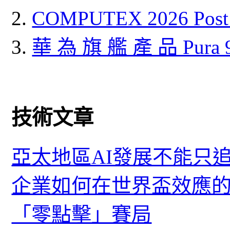
COMPUTEX 2026 P
華 為 旗 艦 產 品 Pura
技術文章
亞太地區AI發展不能只
企業如何在世界盃效應的
「零點擊」賽局