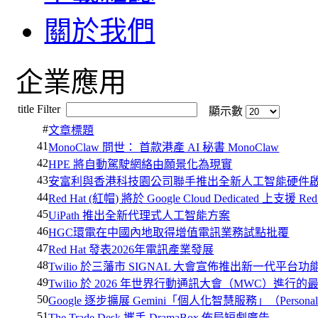
關於我們
企業應用
title Filter
顯示數
#
文章標題
41
MonoClaw 問世： 首款港產 AI 秘書 MonoClaw
42
HPE 將自動駕駛網絡由願景化為現實
43
安富利與香港科技園公司聯手推出全新人工智能硬件
44
Red Hat (紅帽) 將於 Google Cloud Dedicated 上支援 Re
45
UiPath 推出全新代理式人工智能方案
46
HGC環電在中國內地取得增值電訊業務試點批覆
47
Red Hat 發表2026年電訊產業發展
48
Twilio 於三藩市 SIGNAL 大會宣佈推出新一代平台功
49
Twilio 於 2026 年世界行動通訊大會（MWC）進行
50
Google 逐步擴展 Gemini「個人化智慧服務」（Personal In
51
The Trade Desk 攜手 DramaBox 佈局短劇廣告