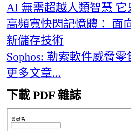
AI 無需超越人類智慧 
高頻寬快閃記憶體： 面
新儲存技術
Sophos: 勒索軟件威
更多文章...
下載 PDF 雜誌
會員名