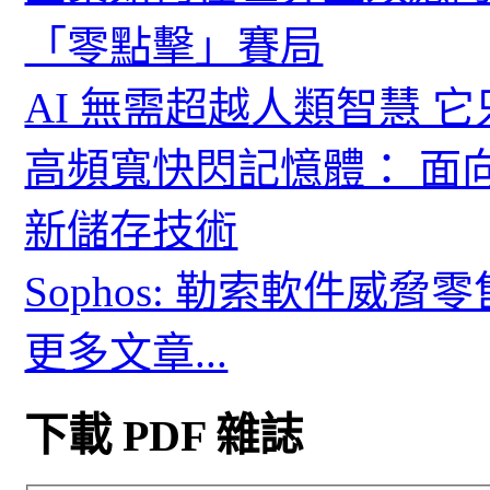
「零點擊」賽局
AI 無需超越人類智慧 
高頻寬快閃記憶體： 面
新儲存技術
Sophos: 勒索軟件威
更多文章...
下載 PDF 雜誌